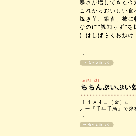
寒さが増してきた今
これからおいしい食
焼き芋、銀杏、柿に
なのに
"
親知らず
"
を
にはしばらくお預け
...
[店頭日誌]
ちちんぷいぷい
１１月４日（金）に、
ナー「
千年千鳥」で弊
...