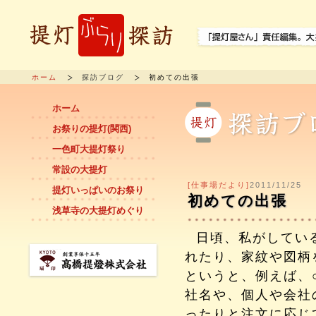
ホーム
探訪ブログ
初めての出張
ホーム
お祭りの提灯(関西)
一色町大提灯祭り
常設の大提灯
[仕事場だより]
2011/11/25
提灯いっぱいのお祭り
初めての出張
浅草寺の大提灯めぐり
日頃、私がしてい
れたり、家紋や図柄
というと、例えば、
社名や、個人や会社
ったりと注文に応じ