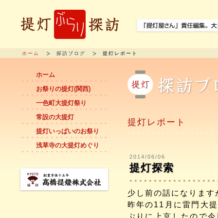
ホーム
探訪ブログ
提灯レポート
ホーム
お祭りの提灯(関西)
一色町大提灯祭り
常設の大提灯
提灯レポート
提灯いっぱいのお祭り
浅草寺の大提灯めぐり
2014/06/06
提灯探索
少し前の話になります
昨年の11月に雷門大
ぶりに上京したので今