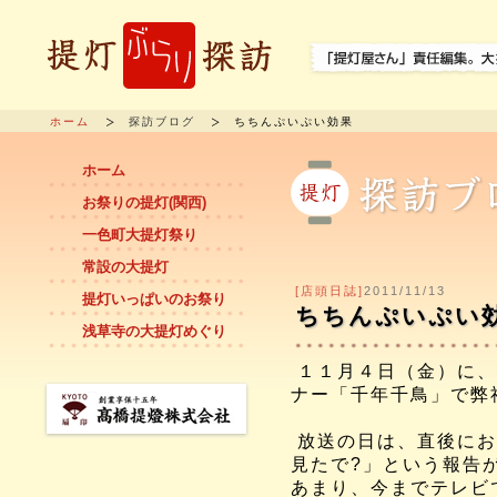
ホーム
探訪ブログ
ちちんぷいぷい効果
ホーム
お祭りの提灯(関西)
一色町大提灯祭り
常設の大提灯
[店頭日誌]
2011/11/13
提灯いっぱいのお祭り
ちちんぷいぷい
浅草寺の大提灯めぐり
１１月４日（金）に、
ナー「
千年千鳥」で弊
放送の日は、直後にお
見たで?」
という報告
あまり、今までテレビ