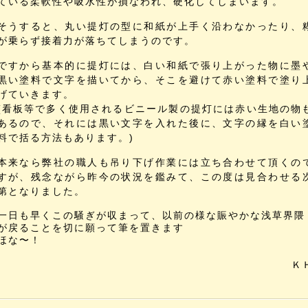
ている柔軟性や吸水性が損なわれ、硬化してしまいます。
そうすると、丸い提灯の型に和紙が上手く沿わなかったり、
が乗らず接着力が落ちてしまうのです。
ですから基本的に提灯には、白い和紙で張り上がった物に墨
黒い塗料で文字を描いてから、そこを避けて赤い塗料で塗り
げていきます。
(看板等で多く使用されるビニール製の提灯には赤い生地の物
あるので、それには黒い文字を入れた後に、文字の縁を白い
料で括る方法もあります。)
本来なら弊社の職人も吊り下げ作業には立ち合わせて頂くの
すが、残念ながら昨今の状況を鑑みて、この度は見合わせる
第となりました。
一日も早くこの騒ぎが収まって、以前の様な賑やかな浅草界隈
が戻ることを切に願って筆を置きます
ほな〜！
Ｋ