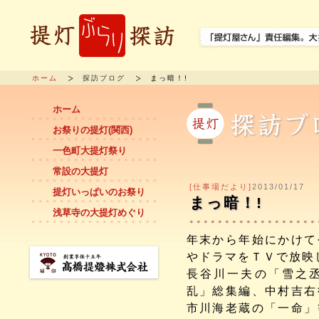
ホーム
探訪ブログ
まっ暗！!
ホーム
お祭りの提灯(関西)
一色町大提灯祭り
常設の大提灯
[仕事場だより]
2013/01/17
提灯いっぱいのお祭り
まっ暗！!
浅草寺の大提灯めぐり
年末から年始にかけて
やドラマをＴＶで放映
長谷川一夫の「雪之
乱」総集編、中村吉右
市川海老蔵の「一命」