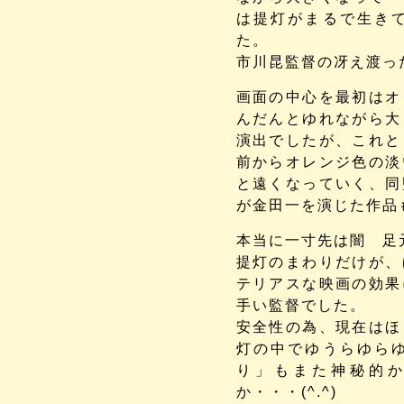
は提灯がまるで生き
た。
市川昆監督の冴え渡っ
画面の中心を最初はオ
んだんとゆれながら大
演出でしたが、これと
前からオレンジ色の淡
と遠くなっていく、同
が金田一を演じた作品
本当に一寸先は闇 足
提灯のまわりだけが、
テリアスな映画の効果
手い監督でした。
安全性の為、現在はほ
灯の中でゆうらゆら
り」もまた神秘的
か・・・(^.^)